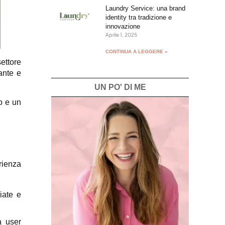
Laundry Service: una brand
identity tra tradizione e
innovazione
Aprile 1, 2025
CONTINUA A LEGGERE »
settore
gante e
UN PO' DI ME
o e un
rienza
iate e
a user