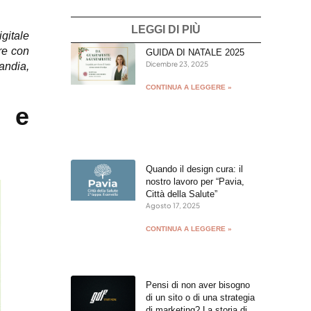
LEGGI DI PIÙ
igitale
re con
GUIDA DI NATALE 2025
Dicembre 23, 2025
landia,
CONTINUA A LEGGERE »
e e
Quando il design cura: il
nostro lavoro per “Pavia,
Città della Salute”
Agosto 17, 2025
CONTINUA A LEGGERE »
Pensi di non aver bisogno
di un sito o di una strategia
di marketing? La storia di