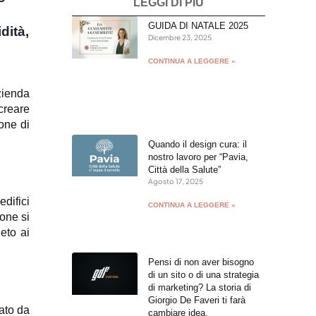
LEGGI DI PIÙ
GUIDA DI NATALE 2025
dità,
Dicembre 23, 2025
CONTINUA A LEGGERE »
zienda
creare
one di
Quando il design cura: il
nostro lavoro per “Pavia,
Città della Salute”
Agosto 17, 2025
edifici
CONTINUA A LEGGERE »
ione si
eto ai
Pensi di non aver bisogno
di un sito o di una strategia
di marketing? La storia di
Giorgio De Faveri ti farà
ato da
cambiare idea.