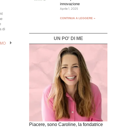
innovazione
Aprile 1, 2025
nt
CONTINUA A LEGGERE »
me
e
a di
UN PO' DI ME
IMO
Piacere, sono Caroline, la fondatrice