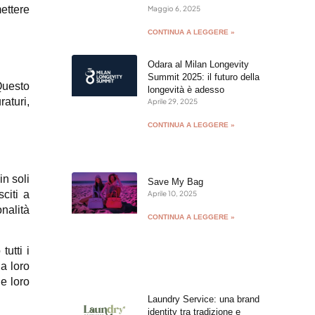
ettere
Maggio 6, 2025
CONTINUA A LEGGERE »
Odara al Milan Longevity
Summit 2025: il futuro della
Questo
longevità è adesso
raturi,
Aprile 29, 2025
CONTINUA A LEGGERE »
in soli
Save My Bag
citi a
Aprile 10, 2025
nalità
CONTINUA A LEGGERE »
utti i
a loro
e loro
Laundry Service: una brand
identity tra tradizione e