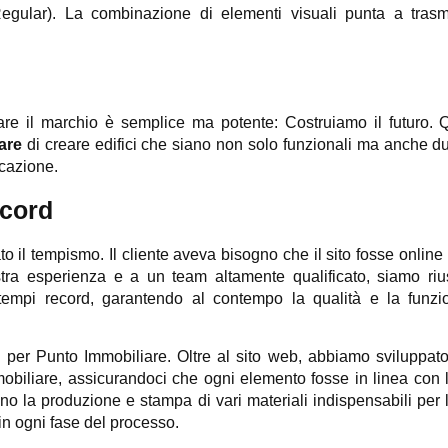
Regular). La combinazione di elementi visuali punta a trasm
ntare il marchio è semplice ma potente: Costruiamo il futuro. 
iare
di creare edifici che siano non solo funzionali ma anche du
icazione.
ecord
to il tempismo. Il cliente aveva bisogno che il sito fosse online 
tra esperienza e a un team altamente qualificato, siamo rius
empi record, garantendo al contempo la qualità e la funzio
 per Punto Immobiliare. Oltre al sito web, abbiamo sviluppato t
mmobiliare, assicurandoci che ogni elemento fosse in linea con l
 la produzione e stampa di vari materiali indispensabili per l
 in ogni fase del processo.