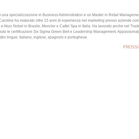
 una specializzazione in Business Administration e un Master in Retail Manageme
Caroline ha maturato oltre 15 anni di esperienza nel marketing presso aziende co
Akzo Nobel in Brasile, Moncler e Cattel Spa in Italia. Ha lavorato anche nel Trad
nuto le certificazioni Six Sigma Green Belt e Leadership Management. Appassionat
tro lingue: italiano, inglese, spagnolo e portoghese.
PROSS